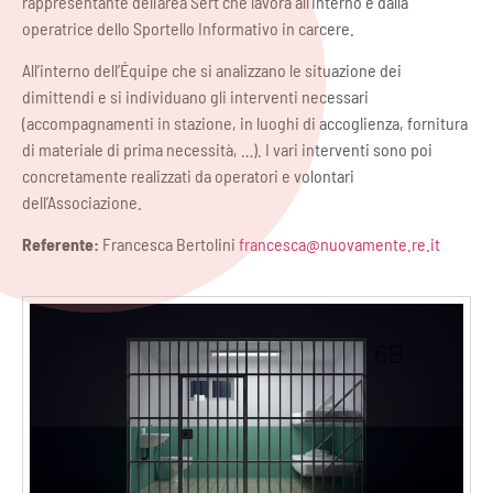
rappresentante dell’area Sert che lavora all’interno e dalla
operatrice dello Sportello Informativo in carcere.
All’interno dell’Équipe che si analizzano le situazione dei
dimittendi e si individuano gli interventi necessari
(accompagnamenti in stazione, in luoghi di accoglienza, fornitura
di materiale di prima necessità, …). I vari interventi sono poi
concretamente realizzati da operatori e volontari
dell’Associazione.
Referente:
Francesca Bertolini
francesca@nuovamente.re.it