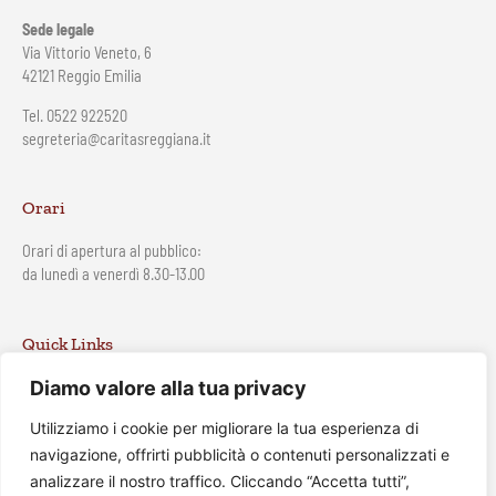
Sede legale
Via Vittorio Veneto, 6
42121 Reggio Emilia
Tel. 0522 922520
segreteria@caritasreggiana.it
Orari
Orari di apertura al pubblico:
da lunedì a venerdì 8.30-13.00
Quick Links
Diamo valore alla tua privacy
Privacy Policy
Cookie Policy
Utilizziamo i cookie per migliorare la tua esperienza di
Trasparenza
navigazione, offrirti pubblicità o contenuti personalizzati e
analizzare il nostro traffico. Cliccando “Accetta tutti”,