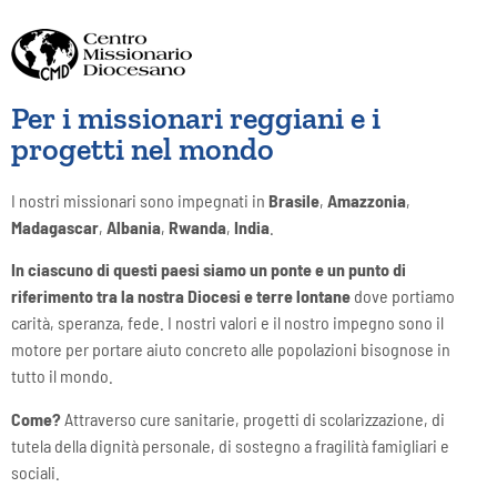
distribuiti
Clicca
Per i missionari reggiani e i
qui
progetti nel mondo
I nostri missionari sono impegnati in
Brasile
,
Amazzonia
,
Madagascar
,
Albania
,
Rwanda
,
India
.
In ciascuno di questi paesi siamo un ponte e un punto di
riferimento tra la nostra Diocesi e terre lontane
dove portiamo
carità, speranza, fede. I nostri valori e il nostro impegno sono il
motore per portare aiuto concreto alle popolazioni bisognose in
tutto il mondo.
Come?
Attraverso cure sanitarie, progetti di scolarizzazione, di
tutela della dignità personale, di sostegno a fragilità famigliari e
sociali.