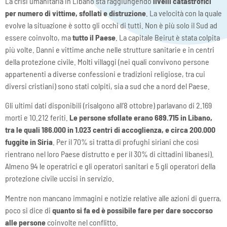
La crisi umanitaria in Libano sta raggiungendo
livelli catastrofici
per numero di vittime, sfollati e distruzione
. La velocità con la quale
evolve la situazione è sotto gli occhi di tutti. Non è più solo il Sud ad
essere coinvolto, ma
tutto il Paese
. La capitale Beirut è stata colpita
più volte. Danni e vittime anche nelle strutture sanitarie e in centri
della protezione civile. Molti villaggi (nei quali convivono persone
appartenenti a diverse confessioni e tradizioni religiose, tra cui
diversi cristiani) sono stati colpiti, sia a sud che a nord del Paese.
Gli ultimi dati disponibili (risalgono all’8 ottobre) parlavano di 2.169
morti e 10.212 feriti.
Le persone sfollate erano 689.715 in Libano,
tra le quali 186.000 in 1.023 centri di accoglienza, e circa 200.000
fuggite in Siria
. Per il 70% si tratta di profughi siriani che così
rientrano nel loro Paese distrutto e per il 30% di cittadini libanesi).
Almeno 94 le operatrici e gli operatori sanitari e 5 gli operatori della
protezione civile uccisi in servizio.
Mentre non mancano immagini e notizie relative alle azioni di guerra,
poco si dice di
quanto si fa ed è possibile fare per dare soccorso
alle persone
coinvolte nel conflitto.