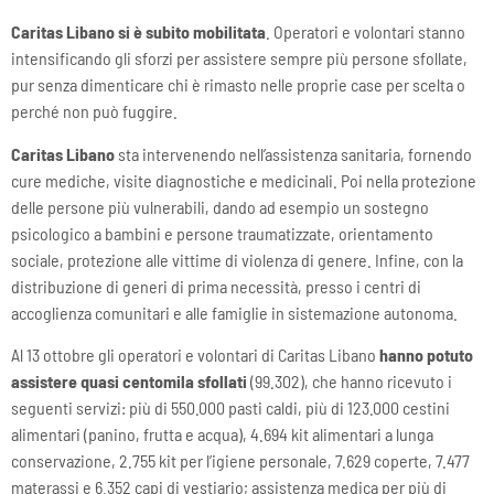
Caritas Libano si è subito mobilitata
. Operatori e volontari stanno
intensificando gli sforzi per assistere sempre più persone sfollate,
pur senza dimenticare chi è rimasto nelle proprie case per scelta o
perché non può fuggire.
Caritas Libano
sta intervenendo nell’assistenza sanitaria, fornendo
cure mediche, visite diagnostiche e medicinali. Poi nella protezione
delle persone più vulnerabili, dando ad esempio un sostegno
psicologico a bambini e persone traumatizzate, orientamento
sociale, protezione alle vittime di violenza di genere. Infine, con la
distribuzione di generi di prima necessità, presso i centri di
accoglienza comunitari e alle famiglie in sistemazione autonoma.
Al 13 ottobre gli operatori e volontari di Caritas Libano
hanno potuto
assistere quasi centomila sfollati
(99.302), che hanno ricevuto i
seguenti servizi: più di 550.000 pasti caldi, più di 123.000 cestini
alimentari (panino, frutta e acqua), 4.694 kit alimentari a lunga
conservazione, 2.755 kit per l’igiene personale, 7.629 coperte, 7.477
materassi e 6.352 capi di vestiario; assistenza medica per più di