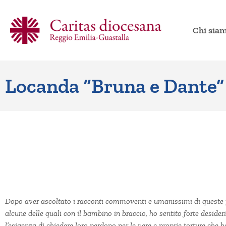
Chi sia
Locanda “Bruna e Dante”
Dopo aver ascoltato i racconti commoventi e umanissimi di queste
alcune delle quali con il bambino in braccio, ho sentito forte desider
l’esigenza di chiedere loro perdono per le vere e proprie torture che