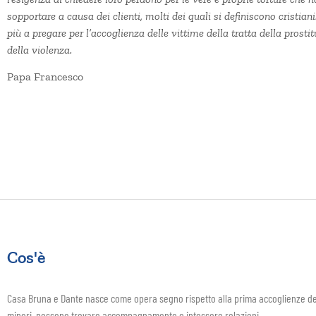
sopportare a causa dei clienti, molti dei quali si definiscono cristian
più a pregare per l’accoglienza delle vittime della tratta della prosti
della violenza.
Papa Francesco
Cos'è
Casa Bruna e Dante nasce come opera segno rispetto alla prima accoglienze delle 
minori, possono trovare accompagnamento e intessere relazioni.