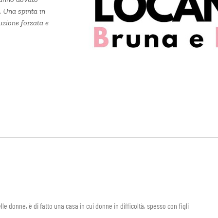
i. Una spinta in
tuzione forzata e
donne, è di fatto una casa in cui donne in difficoltà, spesso con figli