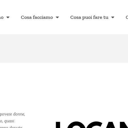
mo
Cosa facciamo
Cosa puoi fare tu
 povere donne,
io, quasi
 hanno dovuto